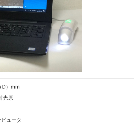
（D）mm
射光原
ンピュータ